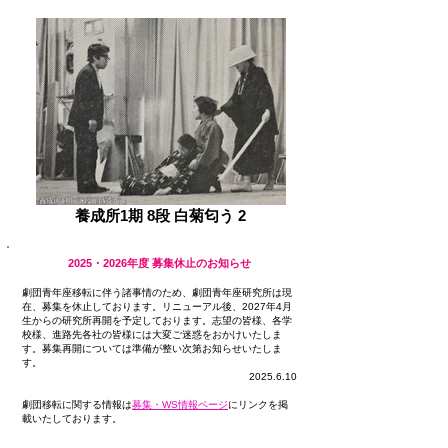
養成所1期 8段 白菊匂う 2
2025・2026年度 募集休止のお知らせ
劇団青年座移転に伴う諸事情のため、劇団青年座研究所は現
在、募集を休止しております。リニューアル後、2027年4月
生からの研究所再開を予定しております。志望の皆様、各学
校様、進路先各社の皆様には大変ご迷惑をおかけいたしま
す。募集再開については
準備が整い次第お知らせいたしま
す。
​2025.6.10
劇団移転に関する情報は
募集・WS情報ページ
にリンクを掲
載いたしております。