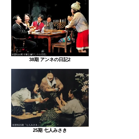
38期 アンネの日記2
25期 七人みさき