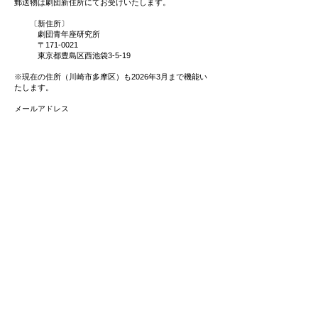
郵送物は劇団新住所にてお受けいたします。
〔新住所〕
劇団青年座研究所
〒171-0021
東京都豊島区西池袋3-5-19
※現在の住所（川崎市多摩区）も2026年3月まで機能い
たします。
メールアドレス
​変更ございません。（
labo@seinenza.com
）
​夢を実現するために
舞台に立つ。映像に出る。俳優になる。
夢を実現させるためには訓練が必要です。
俳優としては必須でありながら、現代生活の中
では見失われがちな心身の能力を高める訓練。
それが青年座の授業です。​
１年目の本科では、俳優に必要な『声』と『身
体』の整備を土台に据え、演技の基礎力を培い
ます。
２年目の実習科では３本の稽古場発表・公演で
実践の場を踏みます。現場の先端に立つ講師陣
のワークショップと合わせて、戯曲を読む・役