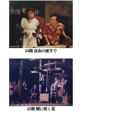
24期 自由の彼方で
22期 闇に咲く花