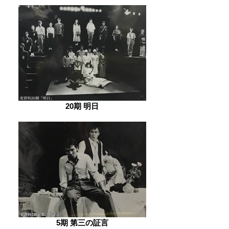
20期 明日
5期 第三の証言