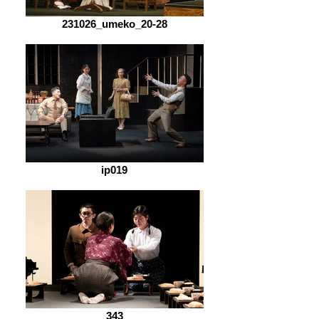
231026_umeko_20-28
ip019
343