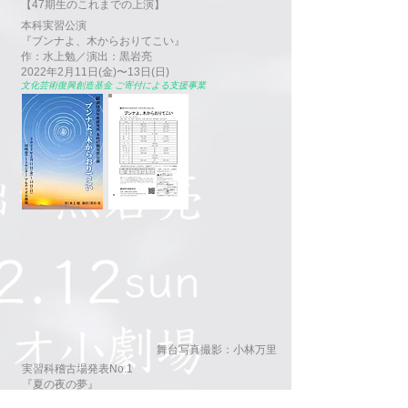
【47期生のこれまでの上演】
本科実習公演
『
ブンナよ、木からおりてこい』
作：水上勉／演出：黒岩亮
2022年2月11日(金)〜13日(日)
文化芸術復興創造基金 ご寄付による支援事業
​舞台写真撮影：小林万里
実習科稽古場発表No.1
『夏の夜の夢』
作：W・シェイクスピア／訳：小田島雄志