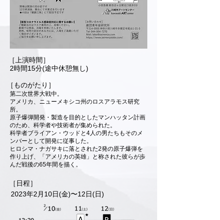
​［上演時間］
2時間15分(途中休憩無し)
​［ものがたり］
第二次世界大戦中。
アメリカ、ニューメキシコ州のロスアラモス研究
所。
原子爆弾開発・製造を目的としたマンハッタン計画
のため、
科学者や技術者が集められた。
科学者ブライアン・ウッドと4人の男たちも
そのメ
ンバーとして開発に従事した。
ヒロシマ・ナガサキに落とされた2発の原子爆弾を
作り上げ、
「​アメリカの英雄」と称された彼らが歩
んだ戦後の65年間を描く。
​［日程］
2023年2月10日(金)〜12日(日)