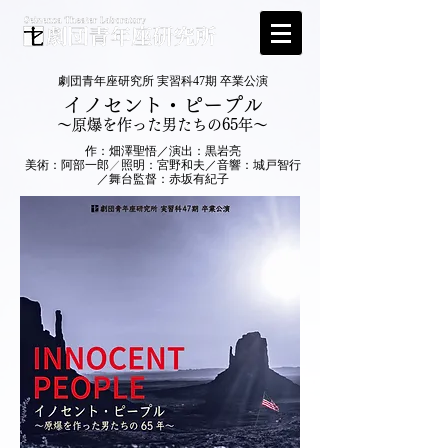
劇団青年座研究所 実習科47期 卒業公演
イノセント・ピープル
～原爆を作った男たちの65年～
​​作：畑澤聖悟／演出：黒岩亮
美術：阿部一郎
／
照明：宮野和夫／音響：城戸智行
／舞台監督：赤坂有紀子