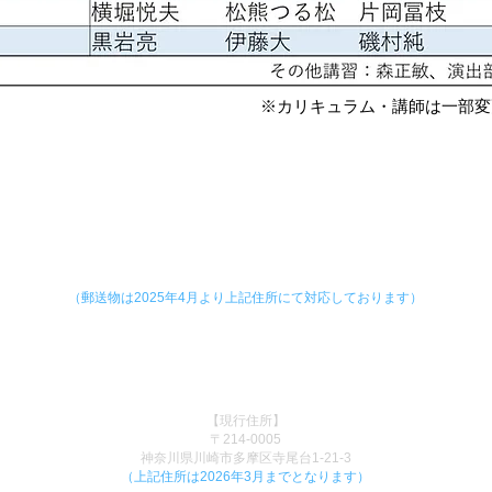
※カリキュラム・講師は一部変
​劇団青年座研究所
​Mail：
labo@seinenza.com
【新住所】
〒171-0021
東京都豊島区西池袋3-5-19
（郵送物は2025年4月より上記住所にて対応しております）​
現在、研究所事務局の電話は停止しております。
御用の方は劇団青年座までお問い合わせください。
有限会社 劇団青年座
03-5904-9481（代表）
【現行住所】
〒214-0005
神奈川県川崎市多摩区寺尾台1-21-3
（上記住所は2026年3月までとなります）​