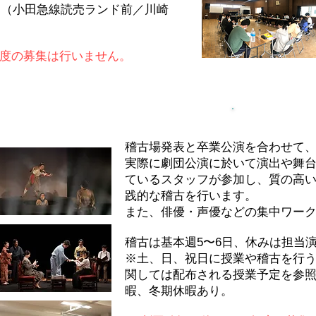
オ（小田急線読売ランド前／川崎
5年度の募集は行いません。
実習科 (2年
稽古場発表と卒業公演を合わせて、
実際に
劇団公演に於いて演出や舞
ているスタッフが参加し、質の高
践的な稽古を行います。
また、俳優・声優などの集中ワー
稽古は基本週5〜6日、
休みは担当
※
土、日、祝日に授業や稽古を行
関しては配布される授業予定を参
暇、冬期休暇あり。