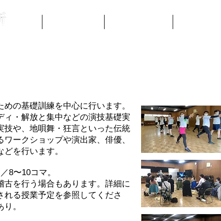
Home
研究所について
公演・発表会情報
募集・WS情
本科 (1年目)
ための基礎訓練を中心に行います。
ディ・解放と集中などの演技基礎実
実技や、
地唄舞・狂言といった伝統
るワークショップや
演出家、俳優、
などを行います。
／8〜10コマ。
稽古を行う場合もあります。詳細
に
される授業予定を参照してくださ
あり。