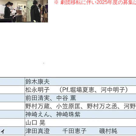
※ 劇団移転に伴い2025
年度
の募集
担当講師