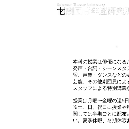
カリキュラム
本科の授業は俳優になる
発声・
台詞・シーンスタ
習、
声楽・
ダンスなどの
芸能、
その他劇団員によ
スタッフによる特別講義
授業は月曜〜金曜の週5日
※土、日、祝日に授業や
関しては半期ごとに配布
い。
夏季休暇、冬期休暇