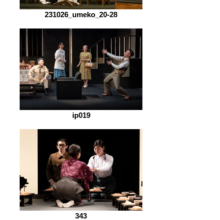
231026_umeko_20-28
ip019
343