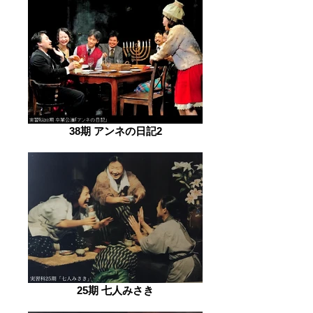
38期 アンネの日記2
25期 七人みさき