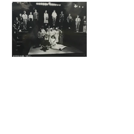
20期 明日
5期 第三の証言