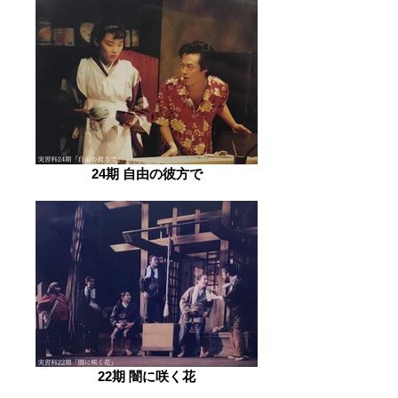
24期 自由の彼方で
22期 闇に咲く花