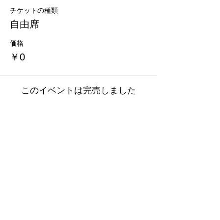
チケットの種類
自由席
価格
￥0
このイベントは完売しました
​劇団青年座研究所
​Mail：
labo@seinenza.com
【新住所】
〒171-0021
東京都豊島区西池袋3-5-19
（郵送物は2025年4月より上記住所にて対応しております）​
現在、研究所事務局の電話は停止しております。
御用の方は劇団青年座までお問い合わせください。